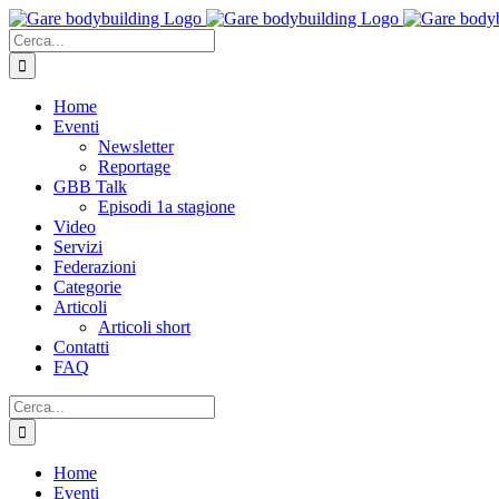
Salta
al
Cerca
contenuto
per:
Home
Eventi
Newsletter
Reportage
GBB Talk
Episodi 1a stagione
Video
Servizi
Federazioni
Categorie
Articoli
Articoli short
Contatti
FAQ
Cerca
per:
Home
Eventi