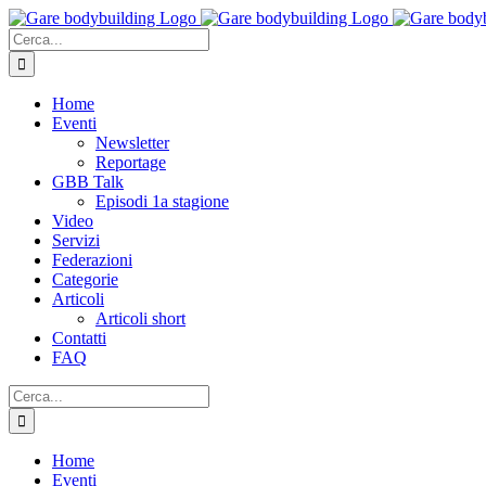
Salta
al
Cerca
contenuto
per:
Home
Eventi
Newsletter
Reportage
GBB Talk
Episodi 1a stagione
Video
Servizi
Federazioni
Categorie
Articoli
Articoli short
Contatti
FAQ
Cerca
per:
Home
Eventi