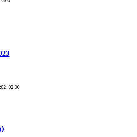
02:00
023
:02+02:00
a)