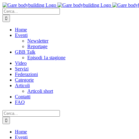
Salta
al
Cerca
contenuto
per:
Home
Eventi
Newsletter
Reportage
GBB Talk
Episodi 1a stagione
Video
Servizi
Federazioni
Categorie
Articoli
Articoli short
Contatti
FAQ
Cerca
per:
Home
Eventi