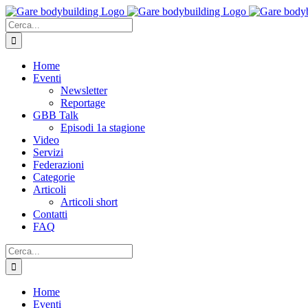
Salta
al
Cerca
contenuto
per:
Home
Eventi
Newsletter
Reportage
GBB Talk
Episodi 1a stagione
Video
Servizi
Federazioni
Categorie
Articoli
Articoli short
Contatti
FAQ
Cerca
per:
Home
Eventi