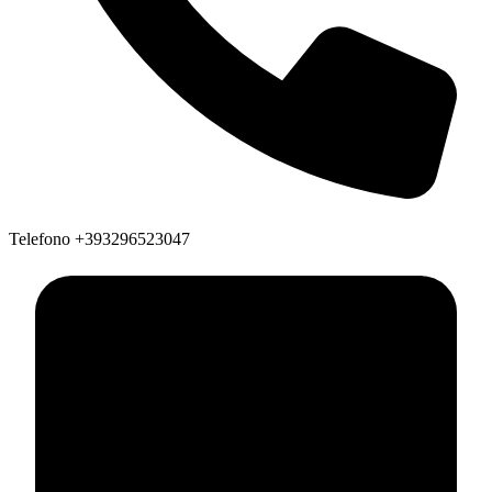
Telefono
+393296523047