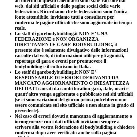
all’interno di questo calendario sono state raccolte dal
web, dai siti ufficiali o dalle pagine social delle varie
federazioni. Ricordiamo che le federazioni sono l’unica
fonte attendibile, invitiamo tutti a consultare per
conferma le pagine ufficiali che sono aggiornate in tempo
reale.
Lo staff di garebodybuilding.it NON E’ UNA
FEDERAZIONE e NON ORGANIZZA
DIRETTAMENTE GARE BODYBUILDING, il
presente sito è solamente divulgativo delle informazioni
raccolte dal web, di informazioni utili per gli agonisti,
reportage di gara e eventi per promuovere il
bodybuilding e il culturismo in Italia.
Lo staff di garebodybuilding.it NON E’
RESPONSABILE DI ERRORI DERIVANTI DA
MANCATO AGGIORNAMENTO O INESATTEZZA
DEI DATI causati da cambi location gara, date, orari e
quant’altro venga aggiornato e pubblicato nei siti ufficiali
(se ci sono variazioni del giorno prima potrebbero non
essere comunicate sul sito ufficiale e non siamo in grado di
prevederle).
Nel caso di errori dovuti a mancanza di aggiornamento o
incongruenze con i dati ufficiali invitiamo sempre a
scrivere alla vostra federazione di bodybuilding e chiedere
conferma dopo aver verificato anche sulla pagina