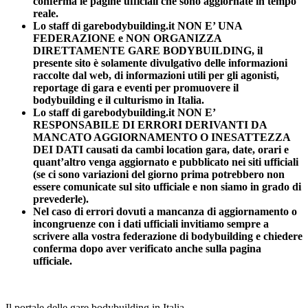
conferma le pagine ufficiali che sono aggiornate in tempo
reale.
Lo staff di garebodybuilding.it NON E’ UNA
FEDERAZIONE e NON ORGANIZZA
DIRETTAMENTE GARE BODYBUILDING, il
presente sito è solamente divulgativo delle informazioni
raccolte dal web, di informazioni utili per gli agonisti,
reportage di gara e eventi per promuovere il
bodybuilding e il culturismo in Italia.
Lo staff di garebodybuilding.it NON E’
RESPONSABILE DI ERRORI DERIVANTI DA
MANCATO AGGIORNAMENTO O INESATTEZZA
DEI DATI causati da cambi location gara, date, orari e
quant’altro venga aggiornato e pubblicato nei siti ufficiali
(se ci sono variazioni del giorno prima potrebbero non
essere comunicate sul sito ufficiale e non siamo in grado di
prevederle).
Nel caso di errori dovuti a mancanza di aggiornamento o
incongruenze con i dati ufficiali invitiamo sempre a
scrivere alla vostra federazione di bodybuilding e chiedere
conferma dopo aver verificato anche sulla pagina
ufficiale.
Il portale delle gare bodybuilding in Italia.