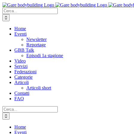
Salta
al
Cerca
contenuto
per:
Home
Eventi
Newsletter
Reportage
GBB Talk
Episodi 1a stagione
Video
Servizi
Federazioni
Categorie
Articoli
Articoli short
Contatti
FAQ
Cerca
per:
Home
Eventi