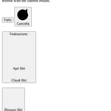
refresh with the filtered results.
Fatto
Cancella
Federazione
:
Apri filtri
Chiudi filtri
Rimuovi filtri