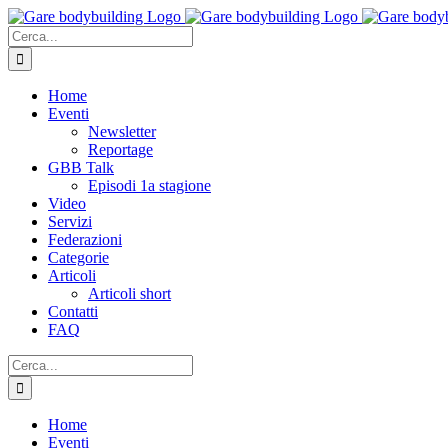
Salta
al
Cerca
contenuto
per:
Home
Eventi
Newsletter
Reportage
GBB Talk
Episodi 1a stagione
Video
Servizi
Federazioni
Categorie
Articoli
Articoli short
Contatti
FAQ
Cerca
per:
Home
Eventi