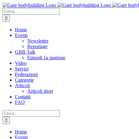
Salta
al
Cerca
contenuto
per:
Home
Eventi
Newsletter
Reportage
GBB Talk
Episodi 1a stagione
Video
Servizi
Federazioni
Categorie
Articoli
Articoli short
Contatti
FAQ
Cerca
per:
Home
Eventi