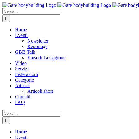
Salta
al
Cerca
contenuto
per:
Home
Eventi
Newsletter
Reportage
GBB Talk
Episodi 1a stagione
Video
Servizi
Federazioni
Categorie
Articoli
Articoli short
Contatti
FAQ
Cerca
per:
Home
Eventi