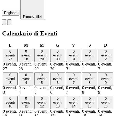
Regione
:
Rimuovi filtri
Calendario di Eventi
lunedì
martedì
mercoledì
giovedì
venerdì
sabato
dome
L
M
M
G
V
S
D
0
0
0
0
0
0
0
eventi
eventi
eventi
eventi
eventi
eventi
eventi
27
28
29
30
31
1
2
0 eventi,
0 eventi,
0 eventi,
0 eventi,
0 eventi,
0 eventi,
0 eventi,
27
28
29
30
31
1
2
0
0
0
0
0
0
0
eventi
eventi
eventi
eventi
eventi
eventi
eventi
3
4
5
6
7
8
9
0 eventi,
0 eventi,
0 eventi,
0 eventi,
0 eventi,
0 eventi,
0 eventi,
3
4
5
6
7
8
9
0
0
0
0
0
0
0
eventi
eventi
eventi
eventi
eventi
eventi
eventi
10
11
12
13
14
15
16
0 eventi,
0 eventi,
0 eventi,
0 eventi,
0 eventi,
0 eventi,
0 eventi,
10
11
12
13
14
15
16