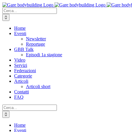
Salta
al
Cerca
contenuto
per:
Home
Eventi
Newsletter
Reportage
GBB Talk
Episodi 1a stagione
Video
Servizi
Federazioni
Categorie
Articoli
Articoli short
Contatti
FAQ
Cerca
per:
Home
Eventi