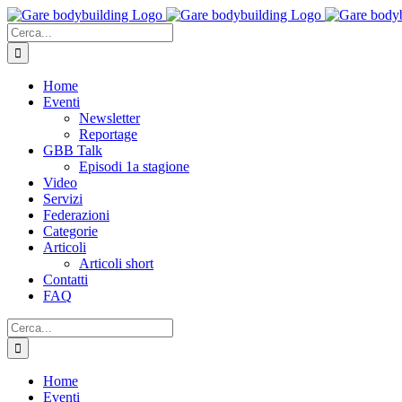
Salta
al
Cerca
contenuto
per:
Home
Eventi
Newsletter
Reportage
GBB Talk
Episodi 1a stagione
Video
Servizi
Federazioni
Categorie
Articoli
Articoli short
Contatti
FAQ
Cerca
per:
Home
Eventi