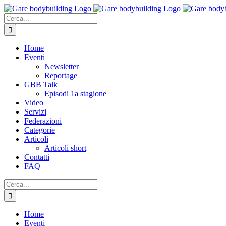
Salta
al
Cerca
contenuto
per:
Home
Eventi
Newsletter
Reportage
GBB Talk
Episodi 1a stagione
Video
Servizi
Federazioni
Categorie
Articoli
Articoli short
Contatti
FAQ
Cerca
per:
Home
Eventi