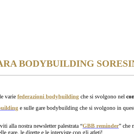
ARA BODYBUILDING SORESI
le varie
federazioni bodybuilding
che si svolgono nel
co
building
e sulle gare bodybuilding che si svolgono in ques
ti alla nostra newsletter palestrata “
GBB reminder
” che 
gare, le dirette e le interviste con gli atleti!