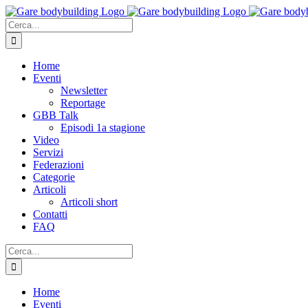
Salta
al
Cerca
contenuto
per:
Home
Eventi
Newsletter
Reportage
GBB Talk
Episodi 1a stagione
Video
Servizi
Federazioni
Categorie
Articoli
Articoli short
Contatti
FAQ
Cerca
per:
Home
Eventi