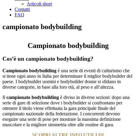
Articoli short
Contatti
FAQ
campionato bodybuilding
Campionato bodybuilding
Cos’è un campionato bodybuilding?
Campionato bodybuilding
è
una serie di
eventi
di culturismo
che
si
ti
ene ogni anno
in
It
alia
per
determin
are
il
mig
l
ior
body
builder
del
pa
ese
.
I
bodybuilder uomini e bodybuilder donne
si
s
f
id
ano
in
diverse
categor
ie
,
in
base
all
a
l
oro
et
à
,
al
pes
o
e
all
‘
al
te
zza
.
Il
campionato bodybuilding
è
div
iso
in
diverse
se
z
ion
i
:
dopo una
serie di gare di selezione dove i bodybuilder si confrontano per
ottenere il titolo viene effettuata la
g
ara
princip
ale
finale del
campionato nazionale della federazione
.
I
conc
or
rent
i
dev
ono
es
egu
ire
un
a
ser
ie
di
pose
per
most
ra
re
la
mass
ima
defin
iz
ione
mus
col
are
e
la
mig
li
ore
sim
met
ria oltre alle routine di gara
.
SCOPRI ALTRE INFO UTILI DI