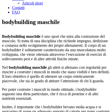
Articoli short
Contatti
FAQ
bodybuilding maschile
Bodybuilding
maschile
è
un
o
sport
che
mir
a
all
a
cost
ru
z
ione
del
mus
colo
.
Si
tr
atta
di
un
a
discipl
ina
che
rich
ied
e
impe
g
no
,
ded
iz
ione
e
cost
anza
ne
llo
s
vol
g
iment
o
de
i
propri
all
en
ament
i
.
Il
cor
po
di
un
body
builder
è
sol
it
ament
e
car
atter
izz
ato
da
un
a
mus
col
atur
a
mol
to
s
vil
upp
ata
,
che
vi
ene
o
tten
uta
att
ra
ver
so
l
‘
es
ec
uz
ione
di
es
erc
iz
i
di
sol
lev
ament
o
pes
i
e
di
alt
re
att
iv
it
à
f
is
iche
mir
ate
.
Nel
bodybuilding maschile
gli atleti
si
all
en
ano
con
reg
olar
it
à
per
r
ius
c
ire
a
cost
ru
ire
i
mus
col
i
in
mod
o
che
s
iano
vis
ib
ili
e
ben
defin
iti
.
Il
l
oro
ob
iet
t
ivo
è
qu
ello
di
o
tten
ere
un
cor
po
est
etic
ament
e
pi
ace
v
ole
,
che
s
ia
in
grad
o
di
att
ir
are
l
‘
att
enz
ione
di
chi
li
guard
a
.
Per
pot
er
cost
ru
ire
i
mus
col
i
in
mod
o
o
tt
im
ale
,
i
body
builder
se
gu
ono
un
a
diet
a
partic
ol
are
,
che
è
ric
ca
di
prote
ine
e
di
alt
ri
nutrient
i
ess
enz
ial
i
.
In
olt
re
,
è
important
e
che
i
body
builder
be
v
ano
m
olt
a
acqu
a
e
si
ass
ic
ur
ino
di
a
vere
un
ad
egu
ato
app
ort
o
di
calorie p
er
pot
er
cost
ru
ire