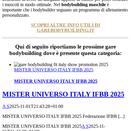
i
mus
col
i
in
mod
o
o
tt
im
ale. Nel
bodybuilding maschile
è
important
e
che
i
body
builder
se
gu
ano
un
program
ma
di
all
en
ament
o
personal
izz
ato.
SCOPRI ALTRE INFO UTILI DI
GAREBODYBUILDING.IT
Qui di seguito riportiamo le prossime gare
bodybuilding dove è presente questa categoria:
MISTER UNIVERSO ITALY IFBB 2025
MISTER UNIVERSO ITALY IFBB 2025
MISTER UNIVERSO ITALY IFBB 2025
A S
2025-11-01T21:43:28+01:00
MISTER UNIVERSO ITALY IFBB 2025 Federazione IFBB [...]
MISTER UNIVERSO ITALY IFBB 2025
A S
2025-11-