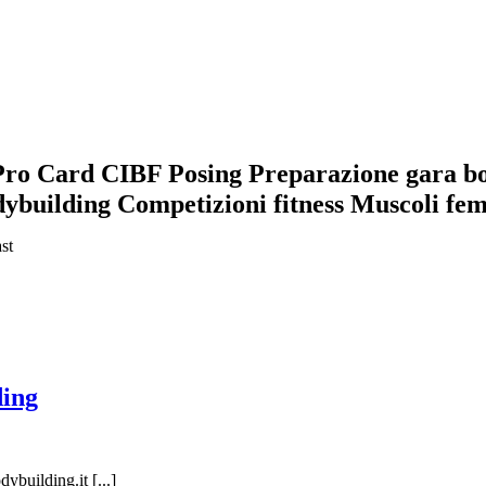
Pro Card CIBF Posing Preparazione gara bo
ybuilding Competizioni fitness Muscoli fem
ding
ybuilding.it [...]