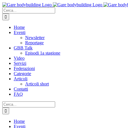
Salta
al
Cerca
contenuto
per:
Home
Eventi
Newsletter
Reportage
GBB Talk
Episodi 1a stagione
Video
Servizi
Federazioni
Categorie
Articoli
Articoli short
Contatti
FAQ
Cerca
per:
Home
Eventi