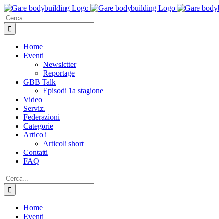
Salta
al
Cerca
contenuto
per:
Home
Eventi
Newsletter
Reportage
GBB Talk
Episodi 1a stagione
Video
Servizi
Federazioni
Categorie
Articoli
Articoli short
Contatti
FAQ
Cerca
per:
Home
Eventi