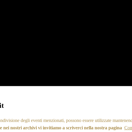
it
ondivisione degli eventi menzionati, possono essere utilizzate mantenend
nei nostri archivi vi invitiamo a scriverci nella nostra pagi
na
Cont