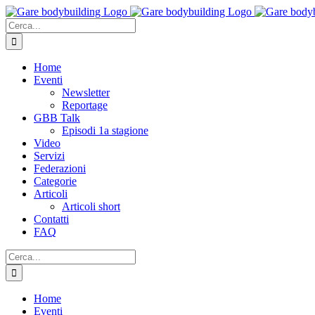
Salta
al
Cerca
contenuto
per:
Home
Eventi
Newsletter
Reportage
GBB Talk
Episodi 1a stagione
Video
Servizi
Federazioni
Categorie
Articoli
Articoli short
Contatti
FAQ
Cerca
per:
Home
Eventi