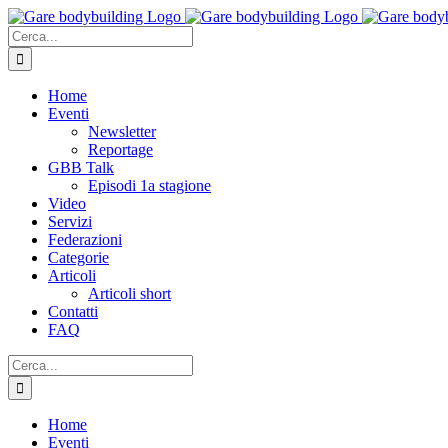
Salta
al
Cerca
contenuto
per:
Home
Eventi
Newsletter
Reportage
GBB Talk
Episodi 1a stagione
Video
Servizi
Federazioni
Categorie
Articoli
Articoli short
Contatti
FAQ
Cerca
per:
Home
Eventi