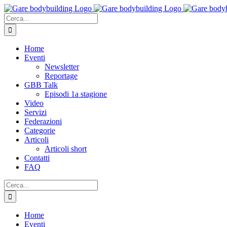
Salta
al
Cerca
contenuto
per:
Home
Eventi
Newsletter
Reportage
GBB Talk
Episodi 1a stagione
Video
Servizi
Federazioni
Categorie
Articoli
Articoli short
Contatti
FAQ
Cerca
per:
Home
Eventi