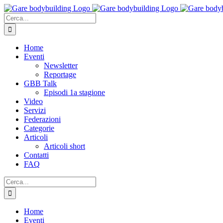
Salta
al
Cerca
contenuto
per:
Home
Eventi
Newsletter
Reportage
GBB Talk
Episodi 1a stagione
Video
Servizi
Federazioni
Categorie
Articoli
Articoli short
Contatti
FAQ
Cerca
per:
Home
Eventi