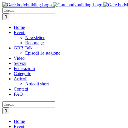
Salta
al
Cerca
contenuto
per:
Home
Eventi
Newsletter
Reportage
GBB Talk
Episodi 1a stagione
Video
Servizi
Federazioni
Categorie
Articoli
Articoli short
Contatti
FAQ
Cerca
per:
Home
Eventi