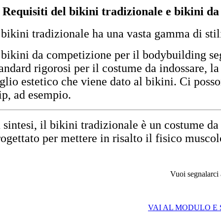
. Requisiti
del bikini tradizionale e bikini d
l bikini tradizionale ha una vasta gamma di stili
l bikini da competizione per il bodybuilding 
tandard rigorosi per il costume da indossare, la
aglio estetico che viene dato al bikini. Ci poss
lip, ad esempio.
n sintesi, il bikini tradizionale è un costume d
rogettato per mettere in risalto il fisico musco
Vuoi segnalarci 
VAI AL MODULO E