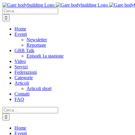
Salta
al
Cerca
contenuto
per:
Home
Eventi
Newsletter
Reportage
GBB Talk
Episodi 1a stagione
Video
Servizi
Federazioni
Categorie
Articoli
Articoli short
Contatti
FAQ
Cerca
per:
Home
Eventi